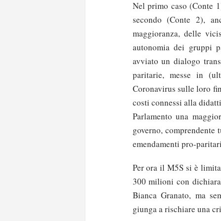
Nel primo caso (Conte 1) 
secondo (Conte 2), anc
maggioranza, delle vici
autonomia dei gruppi par
avviato un dialogo trans
paritarie, messe in (ul
Coronavirus sulle loro fi
costi connessi alla didat
Parlamento una maggiora
governo, comprendente tut
emendamenti pro-paritari
Per ora il M5S si è limit
300 milioni con dichiara
Bianca Granato, ma semb
giunga a rischiare una cr