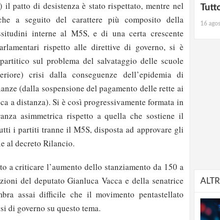
il patto di desistenza è stato rispettato, mentre nel
Tutt
he a seguito del carattere più composito della
16 ago
ssitudini interne al M5S, e di una certa crescente
lamentari rispetto alle direttive di governo, si è
partitico sul problema del salvataggio delle scuole
teriore) crisi dalla conseguenze dell’epidemia di
nanze (dalla sospensione del pagamento delle rette ai
tica a distanza). Si è così progressivamente formata in
nza asimmetrica rispetto a quella che sostiene il
ti i partiti tranne il M5S, disposta ad approvare gli
e al decreto Rilancio.
ato a criticare l’aumento dello stanziamento da 150 a
zioni del deputato Gianluca Vacca e della senatrice
ALTR
ra assai difficile che il movimento pentastellato
isi di governo su questo tema.