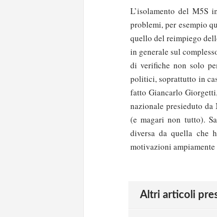
L’isolamento del M5S in 
problemi, per esempio que
quello del reimpiego delle
in generale sul compless
di verifiche non solo pe
politici, soprattutto in c
fatto Giancarlo Giorgett
nazionale presieduto da 
(e magari non tutto). 
diversa da quella che h
motivazioni ampiamente co
Solo gli utenti regi
Effettua il
o
Login
Altri articoli pr