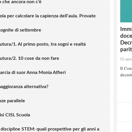
o che ancora non c’è
la per calcolare la capienza dell’aula. Provate
Immi
ncognite di settembre
doce
Decr
futura/1. Al primo posto, tra sogni e realtà
pari
le scuola italiana, anche perchè non c'è
futura/2. 10 cose da non fare
05 ago
tante scuole: c'è una scuola dell'Italia
Il Cons
molto bene, al pari delle migliori scuole
marcia di suor Anna Monia Alfieri
decret
tto degli avvenimenti degli ultimi mesi),
ni dell'Italia meridionale ed insulare che
maggioranza alternativa?
e. Questo significa che la qualità della
estione di programmi, o di ordinamenti, che
ze parallele
imenti come mai con questi programmi, con
i degli studenti veneti o trentini sono al
isi CISL Scuola
na questione di capacità di governo e
esso, di governance. Serve la capacità di
iscipline STEM: quali prospettive per gli anni a