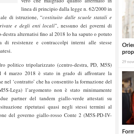
vero che malgrado quanto affermato in
linea di principio dalla legge n. 62/2000 in
ale di istruzione, “
costituito dalle scuole statali e
rivate e degli enti locali
”, nessuno dei governi di
o-destra alternatisi fino al 2018 lo ha saputo o potuto
a di resistenze e contraccolpi interni alle stesse
Orie
atesi.
prop
29 nov
 politico tripolarizzato (centro-destra, PD, M5S)
el 4 marzo 2018 è stato in grado di affrontare la
he nel ‘contratto’ che ha consentito la formazione del
M5S-Lega) l’argomento non è stato minimamente
due partner del tandem giallo-verde attestati su
situazione ripetutasi quasi negli stessi termini al
one del governo giallo-rosso Conte 2 (M5S-PD-IV-
Form