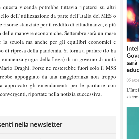
questa vicenda potrebbe tuttavia ripetersi su altri
llo dell’utilizzazione da parte dell’Italia del MES o
 risorse stanziate per il reddito di cittadinanza, e più
o delle manovre economiche. Settembre sarà un mese
r la scuola ma anche per gli equilibri economici e
Intel
aso di ripresa della pandemia. Si torna a parlare (lo ha
Gove
i, eminenza grigia della Lega) di un governo di unità
sarà
Mario Draghi. Forse ne resterebbe fuori solo il M5S
educ
Sarebbe appoggiato da una maggioranza non troppo
05 ago
a approvato gli emendamenti per le paritarie con
L’Inte
nvergenti, riportate nella notizia successiva.
strati possono commentare!
sistem
Registrati
esenti nella newsletter