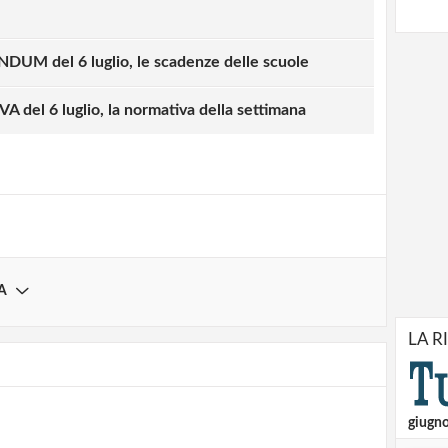
 nei divesri territori e di agire di
e eccellenze e sostenendo le aree di
ltimi 40 anni sono stati sistematicamente
M del 6 luglio, le scadenze delle scuole
el funzionamento delle aree locali, dai
 così come tutti i presidi della qualità a
del 6 luglio, la normativa della settimana
zione delle singole unità scolastiche è
.E' stata abolita la direzione che meglio
lavoro. Non sono stati fatti, tranne
corsi per l'assunzione dei docenti. Questi
corre intervenire, lasciando stare i massimi
A
LA R
giugn