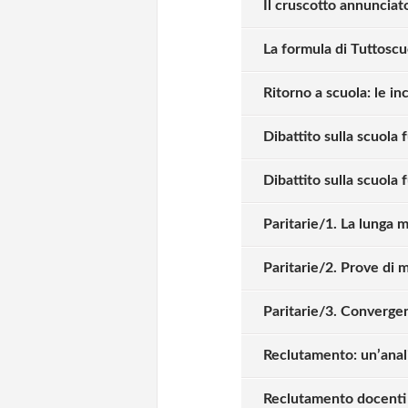
Il cruscotto annunciat
oppure accedi via
La formula di Tuttoscuo
Ritorno a scuola: le i
Giorgio Allulli
lunedì 06 luglio 2020
Dibattito sulla scuola 
Non serve una riforma epoca
Dibattito sulla scuola 
UNA scuola italiana. Ci sono 
settentrionale, che funziona 
Paritarie/1. La lunga 
del mondo (ovviamente al ne
ed una scuola di alcune regio
Paritarie/2. Prove di 
funziona in modo insufficient
scuola italiana non è una qu
Paritarie/3. Convergen
sono uguali per tutti (altr
questi ordinamenti, i risultat
Reclutamento: un’anal
pari dei finlandesi?) ma è u
gestione, o, come si dice sp
Reclutamento docenti d