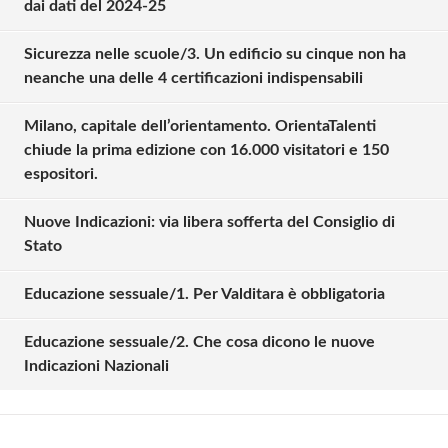
dai dati del 2024-25
Sicurezza nelle scuole/3. Un edificio su cinque non ha
neanche una delle 4 certificazioni indispensabili
Milano, capitale dell’orientamento. OrientaTalenti
chiude la prima edizione con 16.000 visitatori e 150
espositori.
Nuove Indicazioni: via libera sofferta del Consiglio di
Stato
Solo gli utenti registrati possono
Educazione sessuale/1. Per Valditara è obbligatoria
commentare!
Educazione sessuale/2. Che cosa dicono le nuove
Indicazioni Nazionali
Effettua il
o
Login
Registrati