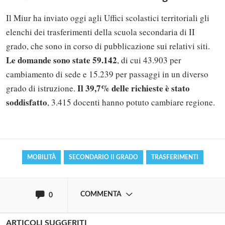
Il Miur ha inviato oggi agli Uffici scolastici territoriali gli
elenchi dei trasferimenti della scuola secondaria di II
grado, che sono in corso di pubblicazione sui relativi siti.
Le domande sono state 59.142
, di cui 43.903 per
cambiamento di sede e 15.239 per passaggi in un diverso
Solo gli utenti registrati possono
Il 39,7% delle richieste è stato
grado di istruzione.
commentare!
soddisfatto
, 3.415 docenti hanno potuto cambiare regione.
Effettua il
o
Login
Registrati
MOBILITÀ
SECONDARIO II GRADO
TRASFERIMENTI
oppure accedi via
COMMENTA
0
ARTICOLI SUGGERITI