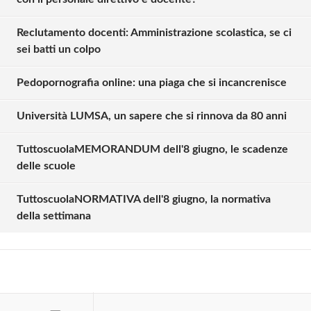
Reclutamento docenti: Amministrazione scolastica, se ci
sei batti un colpo
Pedopornografia online: una piaga che si incancrenisce
Università LUMSA, un sapere che si rinnova da 80 anni
TuttoscuolaMEMORANDUM dell'8 giugno, le scadenze
Solo gli utenti registrati possono
delle scuole
commentare!
TuttoscuolaNORMATIVA dell'8 giugno, la normativa
della settimana
Effettua il
o
Login
Registrati
oppure accedi via