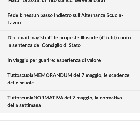
Maturità 2018: un rito stanco, serve ancora?
Fedeli: nessun passo indietro sull’Alternanza Scuola-
Lavoro
Diplomati magistrali: le proposte illusorie (di tutti) contro
la sentenza del Consiglio di Stato
In viaggio per guarire: esperienza di valore
TuttoscuolaMEMORANDUM del 7 maggio, le scadenze
Solo gli utenti registrati possono
delle scuole
commentare!
TuttoscuolaNORMATIVA del 7 maggio, la normativa
della settimana
Effettua il
o
Login
Registrati
oppure accedi via