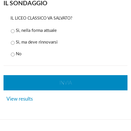
IL SONDAGGIO
IL LICEO CLASSICO VA SALVATO?
Si, nella forma attuale
Si, ma deve rinnovarsi
No
Solo gli utenti registrati possono
commentare!
View results
Effettua il
o
Login
Registrati