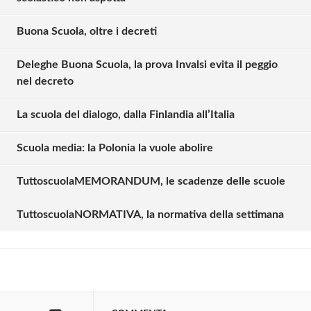
Buona Scuola, oltre i decreti
Deleghe Buona Scuola, la prova Invalsi evita il peggio
nel decreto
La scuola del dialogo, dalla Finlandia all’Italia
Scuola media: la Polonia la vuole abolire
Solo gli utenti registrati possono
commentare!
TuttoscuolaMEMORANDUM, le scadenze delle scuole
TuttoscuolaNORMATIVA, la normativa della settimana
Effettua il
o
Login
Registrati
oppure accedi via