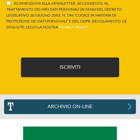
ISCRIVENDOMI ALLA NEWSLETTER, ACCONSENTO AL
TRATTAMENTO DEI MIEI DATI PERSONALI (AI SENSI DEL DECRETO
LEGISLATIVO 30 GIUGNO 2003, N. 196 “CODICE IN MATERIA DI
PROTEZIONE DEI DATI PERSONALI” E DEL GDPR, REGOLAMENTO UE
2016/679). LEGGI LA NOSTRA
PRIVACY POLICY
.
ARCHIVIO ON-LINE