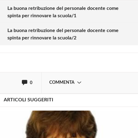
La buona retribuzione del personale docente come
Solo gli utenti registrati possono
spinta per rinnovare la scuola/1
commentare!
La buona retribuzione del personale docente come
spinta per rinnovare la scuola/2
Effettua il
o
Login
Registrati
oppure accedi via
COMMENTA
0
ARTICOLI SUGGERITI