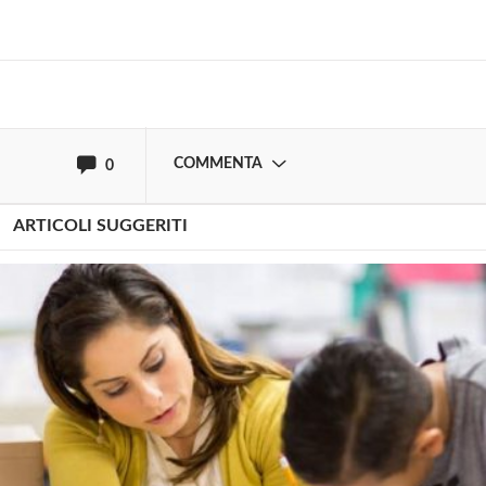
Effettua il
o
Login
Registrati
oppure accedi via
COMMENTA
0
ARTICOLI SUGGERITI