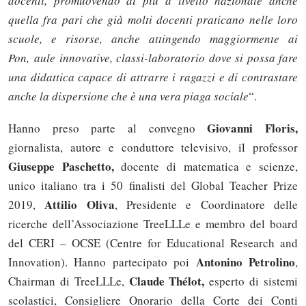
docenti, promuovendo di più a livello nazionale anche
quella fra pari che già molti docenti praticano nelle loro
scuole, e risorse, anche attingendo maggiormente ai
Pon, aule innovative, classi-laboratorio dove si possa fare
una didattica capace di attrarre i ragazzi e di contrastare
anche la dispersione che è una vera piaga sociale
“.
Giovanni Floris,
Hanno preso parte al convegno
giornalista, autore e conduttore televisivo, il professor
Giuseppe Paschetto,
docente di matematica e scienze,
unico italiano tra i 50 finalisti del Global Teacher Prize
Attilio Oliva
2019,
, Presidente e Coordinatore delle
ricerche dell’Associazione TreeLLLe e membro del board
del CERI – OCSE (Centre for Educational Research and
Antonino Petrolino
Innovation). Hanno partecipato poi
,
Claude Thélot,
Chairman di TreeLLLe,
esperto di sistemi
scolastici, Consigliere Onorario della Corte dei Conti