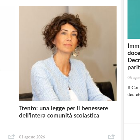
Immi
doce
Decr
pari
05 ago
Il Cons
decret
Trento: una legge per il benessere
dell’intera comunità scolastica
01 agosto 2026