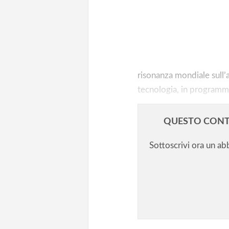
IA superstar/1. Un anno di Ch
IA superstar/3. Come può migli
didattica anche in area umanis
risonanza mondiale sull’
tecnologia, in programma
QUESTO CONT
Sottoscrivi ora un a