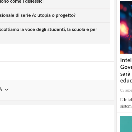
ndono come i dislessici
ionale di serie A: utopia o progetto?
strati possono commentare!
scoltiamo la voce degli studenti, la scuola è per
Registrati
Intel
Gove
sarà
educ
A
05 ago
L’Inte
sistem