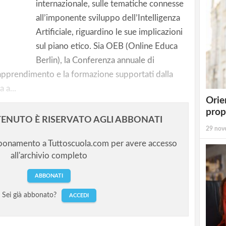
atGPT
internazionale, sulle tematiche connesse
all’imponente sviluppo dell’Intelligenza
orare la
Artificiale, riguardino le sue implicazioni
tica
sul piano etico. Sia OEB (Online Educa
Berlin), la Conferenza annuale di
apprendimento e la formazione supportati dalla
 a...
Orie
prop
ENUTO È RISERVATO AGLI ABBONATI
29 nov
bbonamento a Tuttoscuola.com per avere accesso
all'archivio completo
ABBONATI
Sei già abbonato?
ACCEDI