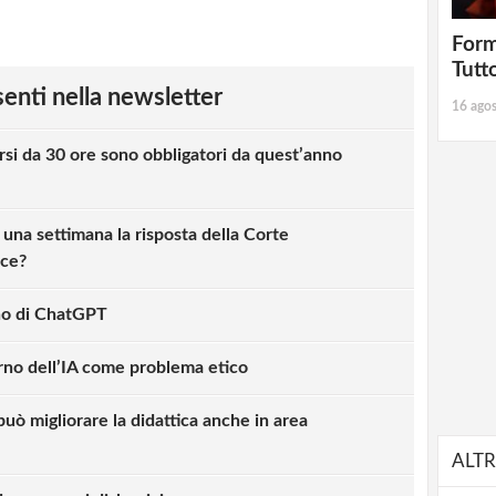
Form
Tutt
esenti nella newsletter
16 ago
si da 30 ore sono obbligatori da quest’anno
na settimana la risposta della Corte
nce?
no di ChatGPT
erno dell’IA come problema etico
uò migliorare la didattica anche in area
ALTR