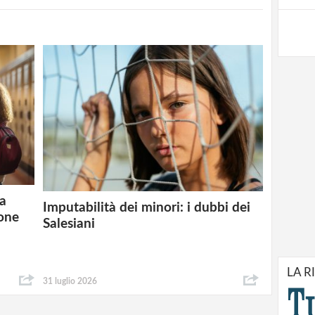
la
Imputabilità dei minori: i dubbi dei
ione
Salesiani
LA R
31 luglio 2026