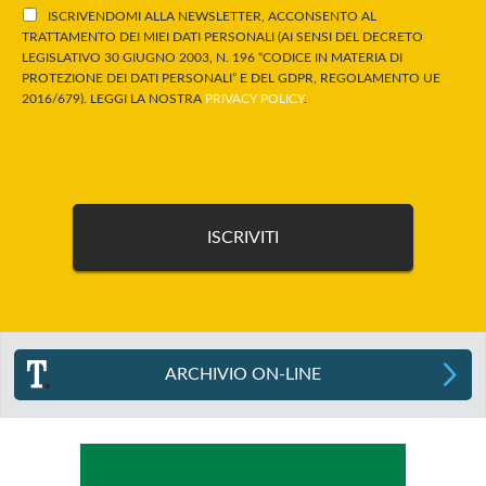
ISCRIVENDOMI ALLA NEWSLETTER, ACCONSENTO AL
TRATTAMENTO DEI MIEI DATI PERSONALI (AI SENSI DEL DECRETO
LEGISLATIVO 30 GIUGNO 2003, N. 196 “CODICE IN MATERIA DI
PROTEZIONE DEI DATI PERSONALI” E DEL GDPR, REGOLAMENTO UE
2016/679). LEGGI LA NOSTRA
PRIVACY POLICY
.
ARCHIVIO ON-LINE