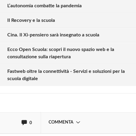
L’autonomia combatte la pandemia
Il Recovery e la scuola
Cina. Il Xi-pensiero sarà insegnato a scuola
Ecco Open Scuola: scopri il nuovo spazio web e la
Solo gli utenti registrati possono
consultazione sulla riapertura
commentare!
Fastweb oltre la connettività - Servizi e soluzioni per la
scuola digitale
Effettua il
o
Login
Registrati
oppure accedi via
COMMENTA
0