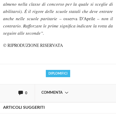
almeno nella classe di concorso per la quale si sceglie di
abilitarsi). È il rigore delle scuole statali che deve entrare
anche nelle scuole paritarie
– osserva D’Aprile –
non il
contrario. Rafforzare le prime significa indicare la rotta da
seguire alle seconde”.
Solo gli utenti registrati possono
commentare!
© RIPRODUZIONE RISERVATA
Effettua il
o
Login
Registrati
DIPLOMIFICI
oppure accedi via
COMMENTA
0
ARTICOLI SUGGERITI