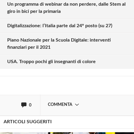
Un programma di webinar da non perdere, dalle Stem al
giro in bici per la primaria
Digitalizzazione: l’Italia parte dal 24° posto (su 27)
Solo gli utenti registrati possono
Piano Nazionale per la Scuola Digitale: interventi
commentare!
finanziari per il 2021
USA. Troppo pochi gli insegnanti di colore
Effettua il
o
Login
Registrati
oppure accedi via
COMMENTA
0
ARTICOLI SUGGERITI