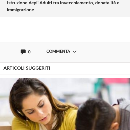
Istruzione degli Adulti tra invecchiamento, denatalità e
immigrazione
Effettua il
o
Login
Registrati
oppure accedi via
COMMENTA
0
ARTICOLI SUGGERITI