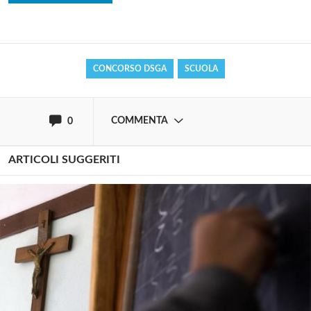
Effettua il
o
Login
Registrati
CONCORSO DSGA
SCUOLA
oppure accedi via
COMMENTA
0
ARTICOLI SUGGERITI