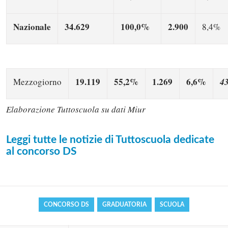
Nazionale
34.629
100,0%
2.900
8,4%
19.119
55,2%
1.269
6,6%
Mezzogiorno
4
Elaborazione Tuttoscuola su dati Miur
Solo gli utenti registrati possono
Leggi tutte le notizie di Tuttoscuola dedicate
commentare!
al concorso DS
Effettua il
o
Login
Registrati
CONCORSO DS
GRADUATORIA
SCUOLA
oppure accedi via