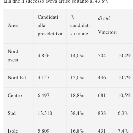
alla fine il successo aveva arriso soltanto al 43,8%.
Candidati
%
di cui
Aree
alla
candidati
Vincitori
preselettiva
su totale
Nord
4.856
14,0%
504
10,4%
ovest
Nord Est
4.157
12,0%
446
10,7%
Centro
6.497
18,8%
681
10,5%
Sud
13.310
38,4%
838
6,3%
Isole
5.809
16,8%
431
7,4%