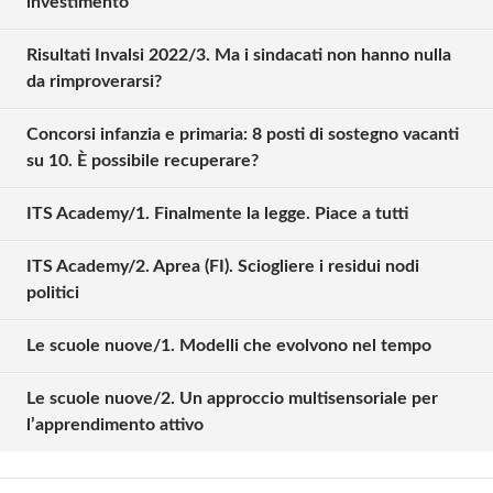
investimento
Risultati Invalsi 2022/3. Ma i sindacati non hanno nulla
da rimproverarsi?
Concorsi infanzia e primaria: 8 posti di sostegno vacanti
su 10. È possibile recuperare?
ITS Academy/1. Finalmente la legge. Piace a tutti
ITS Academy/2. Aprea (FI). Sciogliere i residui nodi
politici
Solo gli utenti registrati possono
Le scuole nuove/1. Modelli che evolvono nel tempo
commentare!
Le scuole nuove/2. Un approccio multisensoriale per
l’apprendimento attivo
Effettua il
o
Login
Registrati