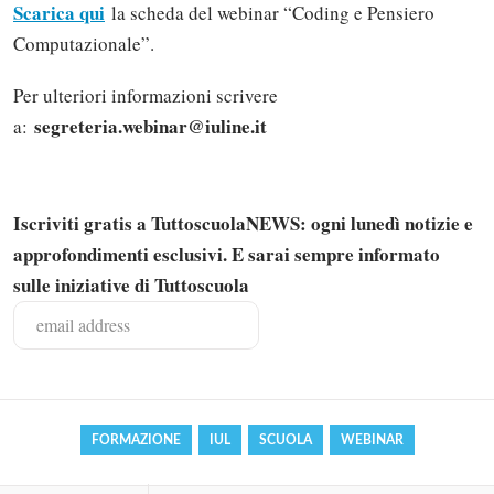
Scarica qui
la scheda del webinar “Coding e Pensiero
Computazionale”.
Per ulteriori informazioni scrivere
segreteria.webinar@iuline.it
a:
Iscriviti gratis a TuttoscuolaNEWS: ogni lunedì notizie e
approfondimenti esclusivi. E sarai sempre informato
Solo gli utenti registrati possono
sulle iniziative di Tuttoscuola
commentare!
Effettua il
o
Login
Registrati
FORMAZIONE
IUL
SCUOLA
WEBINAR
oppure accedi via