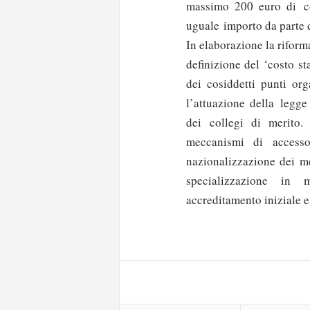
massimo 200 euro di con
uguale importo da parte de
In elaborazione la riform
definizione del ‘costo s
dei cosiddetti punti org
l’attuazione della legge 
dei collegi di merito.
meccanismi di access
nazionalizzazione dei me
specializzazione in 
Solo gli utenti regi
accreditamento iniziale e 
Effettua il
o
Login
oppure accedi via