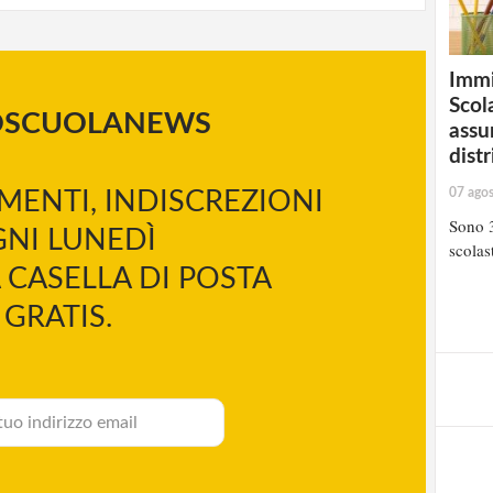
Immi
Scola
OSCUOLANEWS
assu
distr
07 ago
MENTI, INDISCREZIONI
Sono 3
NI LUNEDÌ
scolast
 CASELLA DI POSTA
GRATIS.