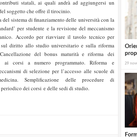
tributi statali, ai quali andrà ad aggiungersi un
l soggetto che offre il tirocinio.
a del sistema di finanziamento delle università con la
tandard’ per studente e la revisione del meccanismo
anico. Accordo per riavviare il tavolo tecnico per
sul diritto allo studio universitario e sulla riforma
Orie
prop
 Cancellazione del bonus maturità e riforma dei
o ai corsi a numero programmato. Riforma e
29 nov
ccanismi di selezione per l’accesso alle scuole di
medicina. Semplificazione delle procedure di
strati possono commentare!
periodico dei corsi e delle sedi di studio.
Registrati
Form