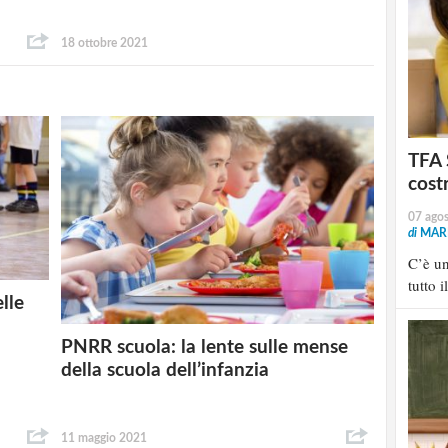
18 ottobre 2021
TFA 
cost
07 ago
di
MARI
C’è u
tutto i
lle
PNRR scuola: la lente sulle mense
della scuola dell’infanzia
11 maggio 2021