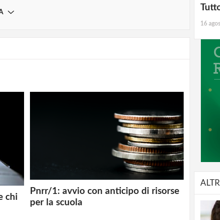
Tutt
A
16 ago
ALTR
Pnrr/1: avvio con anticipo di risorse
e chi
per la scuola