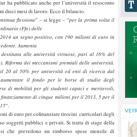
iur ha pubblicato anche per l’università il resoconto
mi dieci mesi di lavoro. Ecco il bilancio.
ntinua flessione
” – si legge – “
per la prima volta il
rdinario (Ffo) delle
l 2014 un segno positivo, con 190 milioni di euro in
ecedente. Aumenta
destinata alle università virtuose, pari al 16% del
o). Riforma dei meccanismi premiali delle università.
al 20 al 50% per università ed enti di ricerca dal
aumentare il fondo per le borse di studio degli
rse di mobilità per gli studenti capaci e meritevoli,
 finanziamento di cinque milioni per il 2013, 5 per il
015
“.
VET
oni di euro per cofinanziare tirocini curriculari degli
so soggetti pubblici e privati. Si tratta di stage della
si che prevedono un rimborso spese mensile di