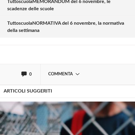
TuttoscuolaMEMORANDUM del 6 novembre, le
Solo gli utenti registrati possono
scadenze delle scuole
commentare!
TuttoscuolaNORMATIVA del 6 novembre, la normativa
della settimana
Effettua il
o
Login
Registrati
oppure accedi via
COMMENTA
0
ARTICOLI SUGGERITI