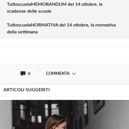
TuttoscuolaMEMORANDUM del 14 ottobre, le
Solo gli utenti registrati possono
scadenze delle scuole
commentare!
TuttoscuolaNORMATIVA del 14 ottobre, la normativa
della settimana
Effettua il
o
Login
Registrati
oppure accedi via
COMMENTA
0
ARTICOLI SUGGERITI