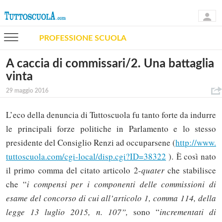
PROFESSIONE SCUOLA
A caccia di commissari/2. Una battaglia
vinta
29 maggio 2016
L’eco della denuncia di Tuttoscuola fu tanto forte da indurre
le principali forze politiche in Parlamento e lo stesso
presidente del Consiglio Renzi ad occuparsene (
http://www.
tuttoscuola.com/cgi-local/disp.cgi?ID=38322
). È così nato
il primo comma del citato articolo 2-
quater
che stabilisce
che “
i compensi per i componenti delle commissioni di
esame del concorso di cui all’articolo 1, comma 114, della
legge 13 luglio 2015, n. 107”,
sono “
incrementati di