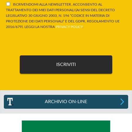
ISCRIVENDOMI ALLA NEWSLETTER, ACCONSENTO AL
TRATTAMENTO DEI MIEI DATI PERSONALI (AI SENSI DEL DECRETO
LEGISLATIVO 30 GIUGNO 2003, N. 196 “CODICE IN MATERIA DI
PROTEZIONE DEI DATI PERSONALI” E DEL GDPR, REGOLAMENTO UE
2016/679). LEGGI LA NOSTRA
PRIVACY POLICY
.
ARCHIVIO ON-LINE