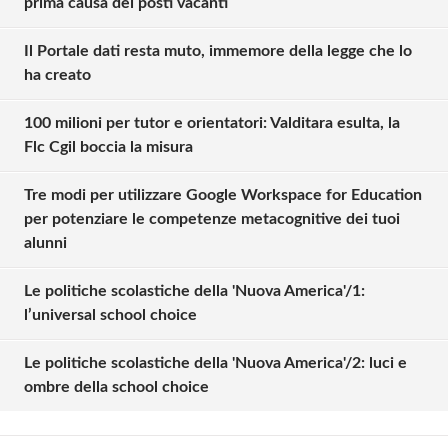
prima causa dei posti vacanti
Il Portale dati resta muto, immemore della legge che lo
ha creato
100 milioni per tutor e orientatori: Valditara esulta, la
Flc Cgil boccia la misura
Tre modi per utilizzare Google Workspace for Education
per potenziare le competenze metacognitive dei tuoi
alunni
Le politiche scolastiche della 'Nuova America'/1:
Solo gli utenti registrati possono
l’universal school choice
commentare!
Le politiche scolastiche della 'Nuova America'/2: luci e
ombre della school choice
Effettua il
o
Login
Registrati