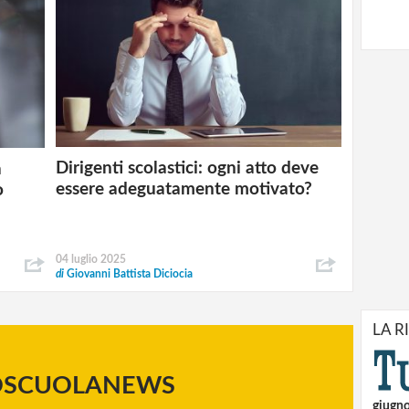
Dirigenti scolastici: ogni atto deve
a
essere adeguatamente motivato?
o
04 luglio 2025
di
Giovanni Battista Diciocia
LA R
OSCUOLANEWS
giugn