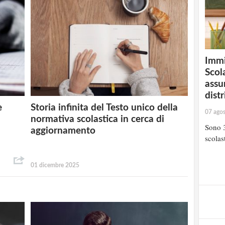
Immi
Scola
assu
distr
e
Storia infinita del Testo unico della
07 ago
normativa scolastica in cerca di
Sono 3
aggiornamento
scolast
01 dicembre 2025