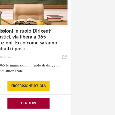
ssioni in ruolo Dirigenti
stici, via libera a 365
nzioni. Ecco come saranno
ibuiti i posti
sto 2026
65 le immissioni in ruolo di dirigenti
ici autorizzate...
PROFESSIONE SCUOLA
GENITORI