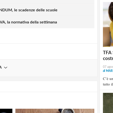
nerali, non ha mai definito i “criteri
ne educativa” per disegnare il flusso
UM, le scadenze delle scuole
 docenti non ha mai “programmato l’azione
le capacità sottese alle competenze generali
, la normativa della settimana
iodicamente l'andamento complessivo
ficarne l'efficacia in rapporto agli
vi programmati, proponendo, ove
 per il miglioramento dell'attività
TFA 
classe non ha mai coordinato il lavoro dei
cost
 preparazione agli obiettivi del Collegio.
07 ago
A
di
MARI
C’è u
tutto i