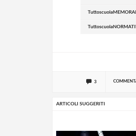
sotto forma di competenze ge
generali della programmazio
TuttoscuolaMEMORAND
decisionale. Il Collegio dei
educativa” per identificare 
TuttoscuolaNORMATIVA
e non ha mai “valutato per
dell'azione didattica per veri
orientamenti e agli obietti
necessario, opportune misure
scolastica”. Il Consiglio di 
docenti per adeguare la loro
COMMENT
3
ARTICOLI SUGGERITI