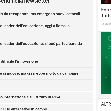
esenti nella newsletter
 sono stati opportunamente informati né
à anche loro che non sono in grado di
Form
do da recuperare, ma emergono nuovi ostacoli
numerosa e in grado di assicurare tempestive
Tutt
Eppure la scuola ha tutto da perderci con
16 ago
e leader dell’educazione, oggi a Roma la
ri disinformati e improvvisati. Se il
 nella categoria genitoriale, favorendo la
associazione, potrebbe disporre di una
e leader dell’educazione, si può partecipare da
d evitare la gran parte dei contenziosi,
utto la scuola.
 difficile l’innovazione
nte si muove, ma ci sarebbe molto da cambiare
ZANA
7
olto da cambiare”. Gli organi collegiali
ordini del giorno delle loro convocazioni non
to internazionale sul futuro di PISA
pimenti previsti. Il consiglio di istituto
ALTR
tato gli indirizzi generali” esprimendoli
? Due alternative in campo