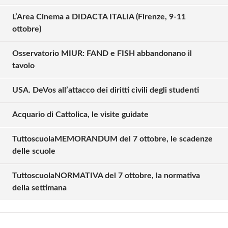
L’Area Cinema a DIDACTA ITALIA (Firenze, 9-11
ottobre)
Osservatorio MIUR: FAND e FISH abbandonano il
tavolo
USA. DeVos all’attacco dei diritti civili degli studenti
Acquario di Cattolica, le visite guidate
TuttoscuolaMEMORANDUM del 7 ottobre, le scadenze
Solo gli utenti registrati possono
delle scuole
commentare!
TuttoscuolaNORMATIVA del 7 ottobre, la normativa
della settimana
Effettua il
o
Login
Registrati