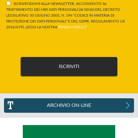
ISCRIVENDOMI ALLA NEWSLETTER, ACCONSENTO AL
TRATTAMENTO DEI MIEI DATI PERSONALI (AI SENSI DEL DECRETO
LEGISLATIVO 30 GIUGNO 2003, N. 196 “CODICE IN MATERIA DI
PROTEZIONE DEI DATI PERSONALI” E DEL GDPR, REGOLAMENTO UE
2016/679). LEGGI LA NOSTRA
PRIVACY POLICY
.
ARCHIVIO ON-LINE