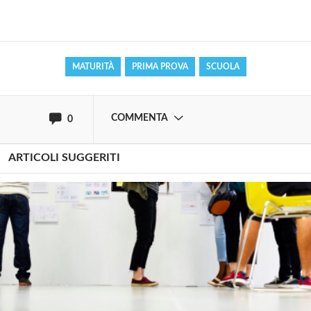
Effettua il
o
Login
Registrati
MATURITÀ
PRIMA PROVA
SCUOLA
oppure accedi via
COMMENTA
0
ARTICOLI SUGGERITI