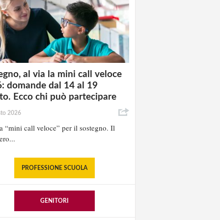
gno, al via la mini call veloce
: domande dal 14 al 19
to. Ecco chi può partecipare
sto 2026
la “mini call veloce” per il sostegno. Il
ero...
PROFESSIONE SCUOLA
GENITORI