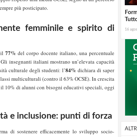
sempre più posticipato.
Form
Tutt
ente femminile e spirito di
16 ago
77%
 il
del corpo docente italiano, una percentuale
. Gli insegnanti italiani mostrano un’elevata capacità
84%
ità culturale degli studenti: l’
dichiara di saper
classi multiculturali (contro il 63% OCSE). In crescita
 il 10% di alunni con bisogni educativi speciali, oggi
à e inclusione: punti di forza
ALTR
rma di sostenere efficacemente lo sviluppo socio-