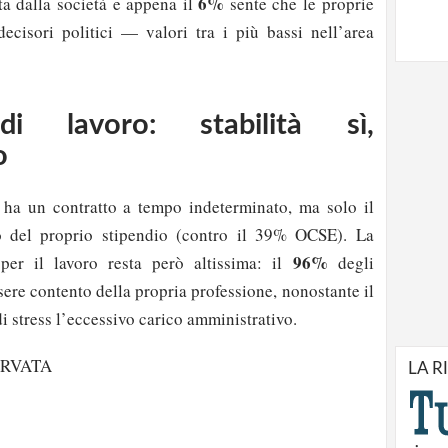
6%
ta dalla società e appena il
sente che le proprie
ecisori politici — valori tra i più bassi nell’area
di lavoro: stabilità sì,
o
 ha un contratto a tempo indeterminato, ma solo il
o del proprio stipendio (contro il 39% OCSE). La
96%
per il lavoro resta però altissima: il
degli
ssere contento della propria professione, nonostante il
 stress l’eccessivo carico amministrativo.
ERVATA
LA R