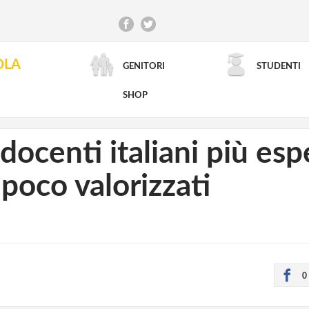
OLA
GENITORI
STUDENTI
RICERCA AVANZATA
SHOP
ocenti italiani più espe
poco valorizzati
0