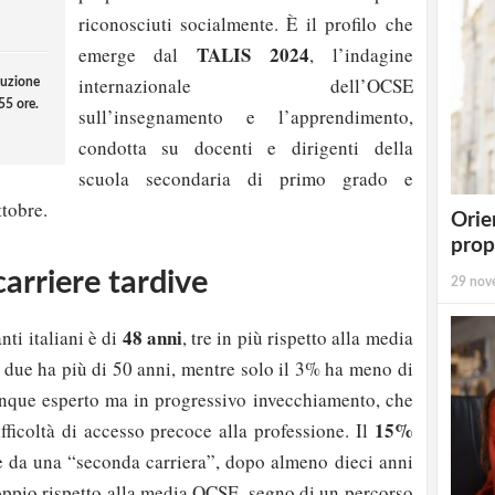
riconosciuti socialmente. È il profilo che
TALIS 2024
emerge dal
, l’indagine
internazionale dell’OCSE
duzione
55 ore.
sull’insegnamento e l’apprendimento,
condotta su docenti e dirigenti della
scuola secondaria di primo grado e
ttobre.
Orie
prop
carriere tardive
29 nov
48 anni
nti italiani è di
, tre in più rispetto alla media
due ha più di 50 anni, mentre solo il 3% ha meno di
nque esperto ma in progressivo invecchiamento, che
15%
difficoltà di accesso precoce alla professione. Il
e da una “seconda carriera”, dopo almeno dieci anni
 doppio rispetto alla media OCSE, segno di un percorso