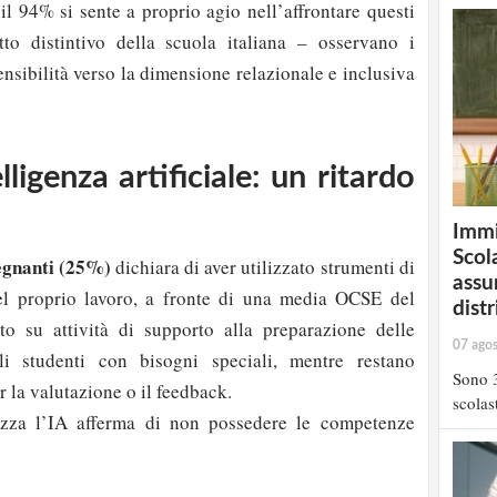
il 94% si sente a proprio agio nell’affrontare questi
tto distintivo della scuola italiana – osservano i
ensibilità verso la dimensione relazionale e inclusiva
lligenza artificiale: un ritardo
Immi
Scola
segnanti (25%)
dichiara di aver utilizzato strumenti di
assu
 nel proprio lavoro, a fronte di una media OCSE del
distr
o su attività di supporto alla preparazione delle
07 ago
li studenti con bisogni speciali, mentre restano
Sono 3
r la valutazione o il feedback.
scolast
izza l’IA afferma di non possedere le competenze