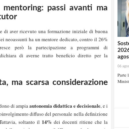
 mentoring: passi avanti ma
tutor
ne di aver ricevuto una formazione iniziale di buona
ei neoassunti ha un mentore dedicato, contro il 26%
Soste
esce però la partecipazione a programmi di
2026
ichiara di averne tratto beneficio diretto per la
agos
06 ago
Parte 
ta, ma scarsa considerazione
Minist
autonomia didattica e decisionale
godono di ampia
, e i
coinvolgimento diffuso del personale nella definizione
14%
Tuttavia, soltanto il
dei docenti ritiene che la