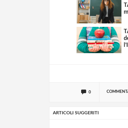
T
m
T
Solo gli utenti regi
d
l’
Effettua il
o
Login
oppure accedi via
COMMENT
0
ARTICOLI SUGGERITI