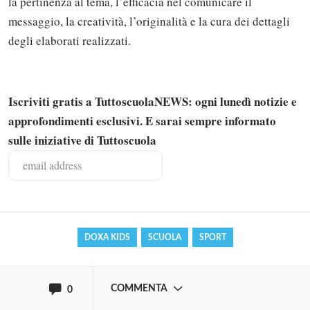
la pertinenza al tema, l’efficacia nel comunicare il
messaggio, la creatività, l’originalità e la cura dei dettagli
degli elaborati realizzati.
Iscriviti gratis a TuttoscuolaNEWS: ogni lunedì notizie e
approfondimenti esclusivi. E sarai sempre informato
Solo gli utenti registrati possono
sulle iniziative di Tuttoscuola
commentare!
Effettua il
o
Login
Registrati
DOXA KIDS
SCUOLA
SPORT
oppure accedi via
COMMENTA
0