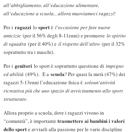
all’abbigliamento, all’educazione alimentare,
all’educazione a scuola…allora muoviamoci ragazzi
!
ragazzi
sport
Per i
lo
è
l’occasione per fare nuove
amicizie
(per il 56% degli 8-11enni) e promuove
lo spirito
di squadra
(per il 40%) e
il rispetto dell’altro
(per il 32%
soprattutto tra i maschi).
genitori
Per i
lo sport è soprattutto questione di
impegno
scuola
ed abilità
(49%). E a
? Per quasi la metà (47%) dei
ragazzi 5-13enni l’educazione fisica è
solo
un’attività
ricreativa più che uno spazio di avvicinamento allo sport
strutturato
.
Allora proprio a scuola, dove i ragazzi vivono in
trasmettere ai bambini i valori
“comunità”, è importante
dello sport
e avviarli alla passione per le varie discipline