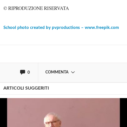
© RIPRODUZIONE RISERVATA
Solo gli utenti registrati possono
commentare!
School photo created by pvproductions – www.freepik.com
Effettua il
o
Login
Registrati
oppure accedi via
COMMENTA
0
ARTICOLI SUGGERITI