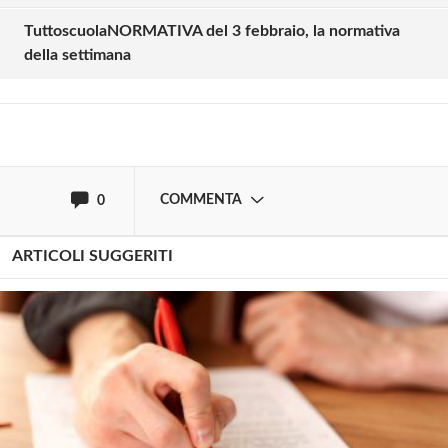
commentare!
TuttoscuolaNORMATIVA del 3 febbraio, la normativa
della settimana
Effettua il
o
Login
Registrati
oppure accedi via
COMMENTA
0
ARTICOLI SUGGERITI