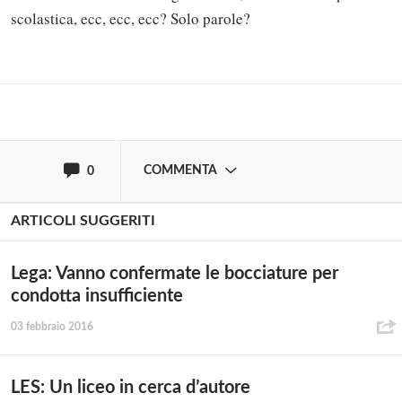
scolastica, ecc, ecc, ecc? Solo parole?
Effettua il
o
Login
Registrati
oppure accedi via
COMMENTA
0
ARTICOLI SUGGERITI
Lega: Vanno confermate le bocciature per
condotta insufficiente
03 febbraio 2016
LES: Un liceo in cerca d’autore