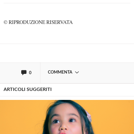
Solo gli utenti registrati possono
commentare!
© RIPRODUZIONE RISERVATA
Effettua il
o
Login
Registrati
oppure accedi via
COMMENTA
0
ARTICOLI SUGGERITI