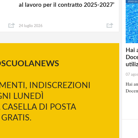
al lavoro per il contratto 2025-2027’
24 luglio 2026
Hai 
Doce
OSCUOLANEWS
util
07 ago
Hai an
MENTI, INDISCREZIONI
Docent
NI LUNEDÌ
 CASELLA DI POSTA
GRATIS.