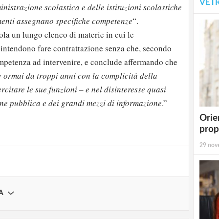
VET
istrazione scolastica e delle istituzioni scolastiche
amenti assegnano specifiche competenze
“.
iola un lungo elenco di materie in cui le
 intendono fare contrattazione senza che, secondo
ompetenza ad intervenire, e conclude affermando che
e ormai da troppi anni con la complicità della
rcitare le sue funzioni – e nel disinteresse quasi
strati possono commentare!
one pubblica e dei grandi mezzi di informazione
.”
Orie
Registrati
prop
29 nov
A