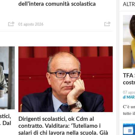
dell’intera comunità scolastica
ALTR
01 agosto 2026
TFA 
cost
07 ago
di
MARI
C’è u
tutto i
tici,
Dirigenti scolastici, ok Cdm al
. Dal
contratto. Valditara: ‘Tuteliamo i
salari di chi lavora nella scuola. Già