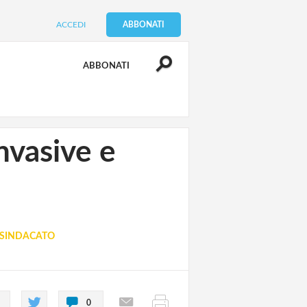
ACCEDI
ABBONATI
ABBONATI
nvasive e
 SINDACATO
0