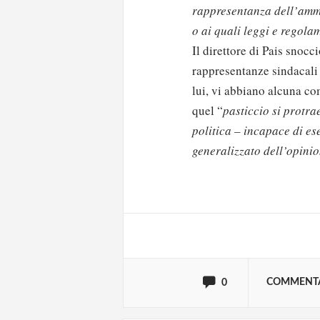
rappresentanza dell’ammin
o ai quali leggi e regol
Il direttore di Pais snocc
rappresentanze sindacali
lui, vi abbiano alcuna c
quel “
pasticcio si protra
politica – incapace di ese
Solo gli utenti regi
generalizzato dell’opini
Effettua il
o
Login
oppure accedi via
COMMENT
0