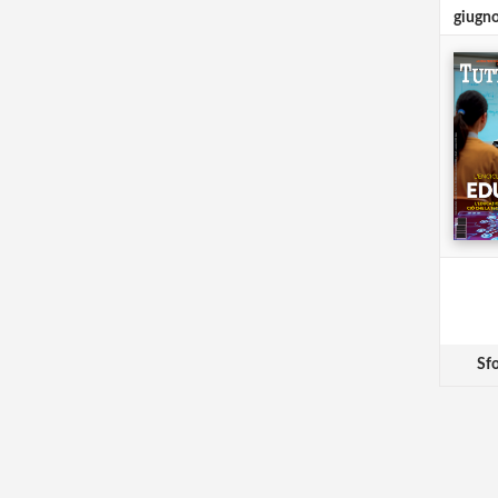
giugn
Sfo