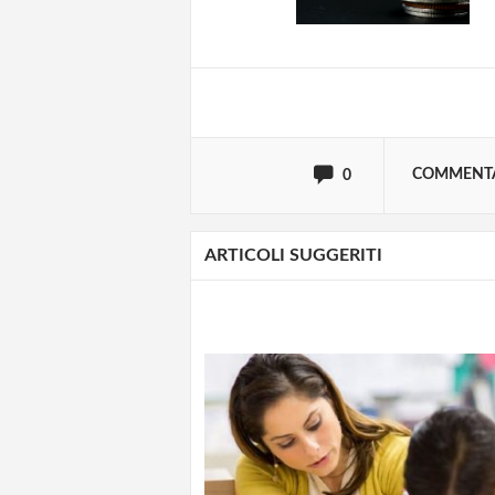
Effettua il
o
Login
oppure accedi via
COMMENT
0
ARTICOLI SUGGERITI