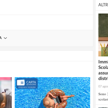
Registrati
ALTR
A
Immi
Scola
assu
distr
07 ago
Sono 3
scolast