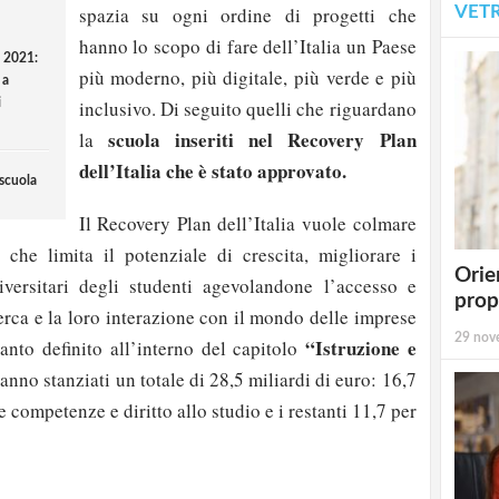
VET
spazia su ogni ordine di progetti che
hanno lo scopo di fare dell’Italia un Paese
o 2021:
più moderno, più digitale, più verde e più
 a
i
inclusivo. Di seguito quelli che riguardano
scuola inseriti nel Recovery Plan
la
dell’Italia che è stato approvato.
 scuola
Il Recovery Plan dell’Italia vuole colmare
 che limita il potenziale di crescita, migliorare i
Orie
iversitari degli studenti agevolandone l’accesso e
prop
icerca e la loro interazione con il mondo delle imprese
29 nov
“Istruzione e
uanto definito all’interno del capitolo
anno stanziati un totale di 28,5 miliardi di euro: 16,7
 competenze e diritto allo studio e i restanti 11,7 per