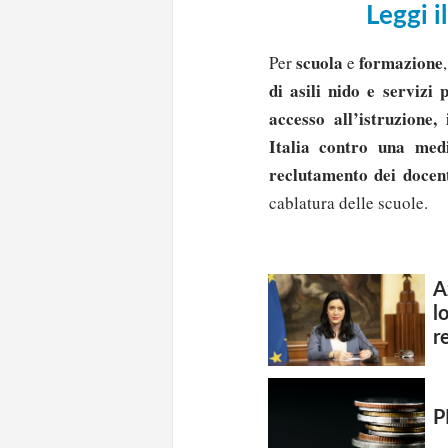
Leggi i
scuola
formazione
Per
e
di asili nido e servizi 
accesso all’istruzione,
Italia contro una me
reclutamento dei docent
cablatura delle scuole.
A
l
r
Solo gli utenti regi
P