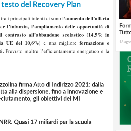
l testo del Recovery Plan
‘aumento dell’offerta
, tra i principali intenti ci sono l
per l’infanzia, l’ampliamento delle opportunità di
Form
Tutt
 il contrasto all’abbandono scolastico (14,5% in
dia UE del 10,6%)
formazione e
e una migliore
16 ago
i.
Previsto inoltre l’efficientamento energetico e la
zzolina firma Atto di indirizzo 2021: dalla
otta alla dispersione, fino a innovazione e
eclutamento, gli obiettivi del MI
strati possono commentare!
NRR. Quasi 17 miliardi per la scuola