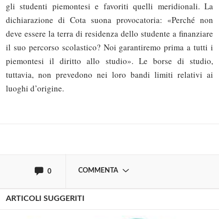
gli studenti piemontesi e favoriti quelli meridionali. La
dichiarazione di Cota suona provocatoria: «Perché non
deve essere la terra di residenza dello studente a finanziare
il suo percorso scolastico? Noi garantiremo prima a tutti i
Solo gli utenti registrati possono
piemontesi il diritto allo studio». Le borse di studio,
commentare!
tuttavia, non prevedono nei loro bandi limiti relativi ai
luoghi d’origine.
Effettua il
o
Login
Registrati
oppure accedi via
COMMENTA
0
ARTICOLI SUGGERITI