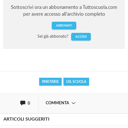
Sottoscrivi ora un abbonamento a Tuttoscuola.com
per avere accesso all'archivio completo
ABBONATI
Sei già abbonato?
ACCEDI
Solo gli utenti registrati possono
commentare!
Effettua il
o
Login
Registrati
PARITARIE
UIL SCUOLA
oppure accedi via
COMMENTA
0
ARTICOLI SUGGERITI