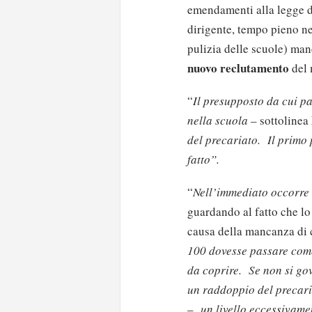
emendamenti alla legge di
dirigente, tempo pieno ne
pulizia delle scuole) man
nuovo reclutamento
del 
“
Il presupposto da cui p
nella scuola
– sottolinea
del precariato. Il primo 
fatto”.
“
Nell’immediato occorre
guardando al fatto che lo
causa della mancanza di 
100 dovesse passare come
da coprire. Se non si go
un raddoppio del precar
–
un livello eccessivamen