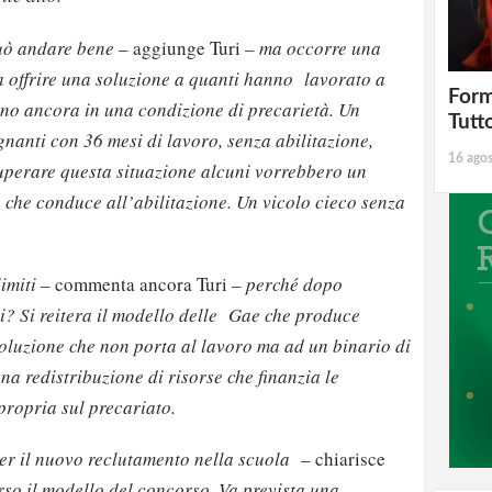
può andare bene
– aggiunge Turi –
ma occorre una
sa offrire una soluzione a quanti hanno lavorato a
Form
ono ancora in una condizione di precarietà. Un
Tutt
gnanti con 36 mesi di lavoro, senza abilitazione,
16 ago
superare questa situazione alcuni vorrebbero un
 che conduce all’abilitazione. Un vicolo cieco senza
imiti
– commenta ancora Turi –
perché dopo
ai? Si reitera il modello delle Gae che produce
luzione che non porta al lavoro ma ad un binario di
na redistribuzione di risorse che finanzia le
propria sul precariato.
er il nuovo reclutamento nella scuola
– chiarisce
rso il modello del concorso. Va prevista una