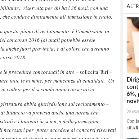
ALTR
ilitante, riservata per chi ha i 36 mesi, con una
, che conduce direttamente all’immissione in ruolo.
a questo piano di reclutamento è l’immissione in
del concorso 2016 (ai quali potrebbe essere
da anche fuori provincia) e di coloro che avranno
ncorso 2018.
e le procedure concorsuali in atto
– sollecita Turi –
Dirig
ltare tutte le nomine, per mancanza di candidati. Un
cont
 accadere per il secondo anno consecutivo.
6%, 
novit
agistratura abbia giurisdizione sul reclutamento
–
 di Bilancio va prevista anche una norma che
06 ago
Con la
strali e i laureati in scienza della formazione
all’AR
oli necessari per poter accedere ai concorsi riservati
a infinita di ricorsi e controricorsi tuttora in atto.