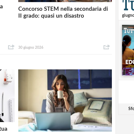
 a
Concorso STEM nella secondaria di
II grado: quasi un disastro
giugn
30 giugno 2026
Sfo
 tua