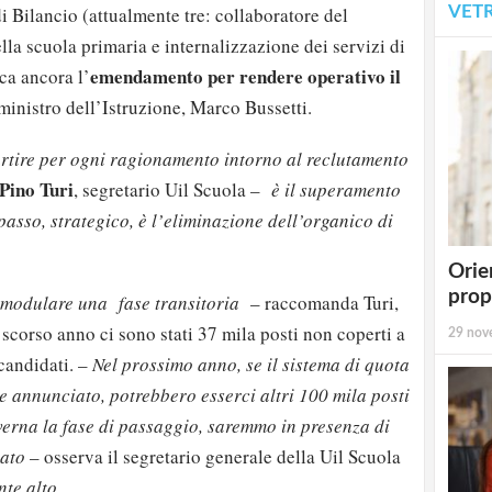
VET
 Bilancio (attualmente tre: collaboratore del
lla scuola primaria e internalizzazione dei servizi di
emendamento per rendere operativo il
ca ancora l’
ministro dell’Istruzione, Marco Bussetti.
artire per ogni ragionamento intorno al reclutamento
Pino Turi
, segretario Uil Scuola –
è il superamento
passo, strategico, è l’eliminazione dell’organico di
Orie
prop
 modulare una fase transitoria
– raccomanda Turi,
 scorso anno ci sono stati 37 mila posti non coperti a
29 nov
candidati. –
Nel prossimo anno, se il sistema di quota
 annunciato, potrebbero esserci altri 100 mila posti
verna la fase di passaggio, saremmo in presenza di
iato
– osserva il segretario generale della Uil Scuola
te alto.