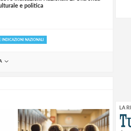
strati possono commentare!
ulturale e politica
Registrati
 INDICAZIONI NAZIONALI
A
LA R