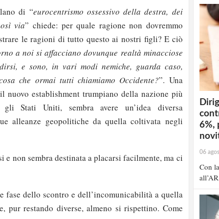
rlano di “
eurocentrismo ossessivo della destra, dei
così via
” chiede: per quale ragione non dovremmo
ustrare le ragioni di tutto questo ai nostri figli? E ciò
rno a noi si affacciano dovunque realtà minacciose
dirsi, e sono, in vari modi nemiche, guarda caso,
 cosa che ormai tutti chiamiamo Occidente?
”. Una
 il nuovo establishment trumpiano della nazione più
Dirig
, gli Stati Uniti, sembra avere un’idea diversa
cont
ue alleanze geopolitiche da quella coltivata negli
6%, 
novit
06 ago
i e non sembra destinata a placarsi facilmente, ma ci
Con la
all’AR
le fase dello scontro e dell’incomunicabilità a quella
he, pur restando diverse, almeno si rispettino. Come