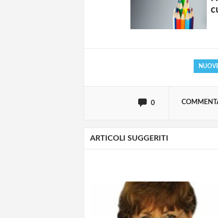
Solo gli utenti regi
c
Effettua il
o
Login
NUOVE
oppure accedi via
COMMENT
0
ARTICOLI SUGGERITI