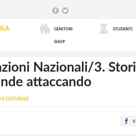
OLA
GENITORI
STUDENTI
RICERCA AVANZATA
SHOP
ioni Nazionali/3. Storia
fende attaccando
O E CULTURALE
0