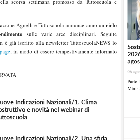
lla scorsa settimana promosso da Tuttoscuola e
ciclo
dazione Agnelli e Tuttoscuola annunceranno un
ondimento
sulle varie aree disciplinari. Seguite
n è già iscritto alla newsletter TuttoscuolaNEWS lo
Soste
page
, in modo di essere tempestivamente informato
2026
agos
06 ago
ERVATA
Parte 
Minist
uove Indicazioni Nazionali/1. Clima
ostruttivo e novità nel webinar di
uttoscuola
uove Indicazioni Nazionali/2. Una sfida