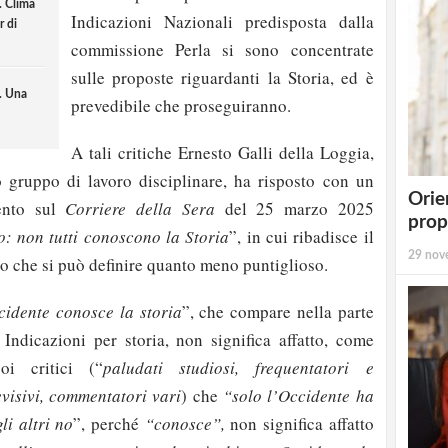
. Clima
Indicazioni Nazionali predisposta dalla
r di
commissione Perla si sono concentrate
sulle proposte riguardanti la Storia, ed è
. Una
prevedibile che proseguiranno.
A tali critiche Ernesto Galli della Loggia,
o gruppo di lavoro disciplinare, ha risposto con un
Orie
vento sul
Corriere della Sera
del 25 marzo 2025
prop
o: non tutti conoscono la Storia
”, in cui ribadisce il
29 nov
o che si può definire quanto meno puntiglioso.
cidente conosce la storia
”, che compare nella parte
 Indicazioni per storia, non significa affatto, come
oi critici (“
paludati studiosi, frequentatori e
levisivi, commentatori vari
) che
“solo l’Occidente ha
li altri no
”, perché
“conosce”,
non significa affatto