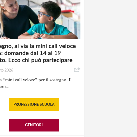
gno, al via la mini call veloce
: domande dal 14 al 19
to. Ecco chi può partecipare
sto 2026
la “mini call veloce” per il sostegno. Il
ero...
PROFESSIONE SCUOLA
GENITORI