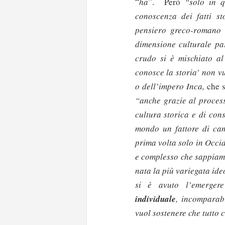
“
ha
”.
Però
“solo in q
conoscenza dei fatti st
pensiero greco-romano 
dimensione culturale par
crudo si è mischiato al
conosce la storia’ non v
o dell’impero Inca,
che 
“anche grazie al process
cultura storica e di cons
mondo un fattore di ca
prima volta solo in Occi
e complesso che sappiamo
nata la più variegata ide
si è avuto l’emerger
individuale
, incomparab
vuol sostenere che tutto 