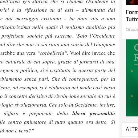
uell’area geo-storica che si chiama Occidente la
orici e la riflessione su di essi – alimentata dal
Form
e dal messaggio cristiano – ha dato vita a una
Tutt
ticolarissima nella quale il realismo analitico più
16 ago
 profetismo sociale più estremo. ‘Solo l’Occidente
uol dire che non ci sia stata una storia del Giappone
sarebbe una vera
“corbelleria”.
Vuol dire invece che
o culturale di cui sopra, grazie al formarsi di una
eguenza politica, si è costituito in questa parte del
mbiamento senza pari. Che di conseguenza, per la
dente, ad esempio, si è elaborato nel modo così vasto
 il concetto decisivo di rivoluzione sociale da cui è
ologia rivoluzionaria. Che solo in Occidente, inoltre,
e diffuso e prepotente della
libera personalità
ile centro animatore di tutto quanto ora detto. Si
ALTR
ciò non è vero?”