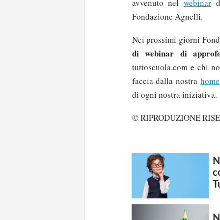
avvenuto nel
webinar
de
Fondazione Agnelli.
Nei prossimi giorni Fon
di webinar di approf
tuttoscuola.com e chi no
faccia dalla nostra
home
di ogni nostra iniziativa.
© RIPRODUZIONE RIS
N
c
T
N