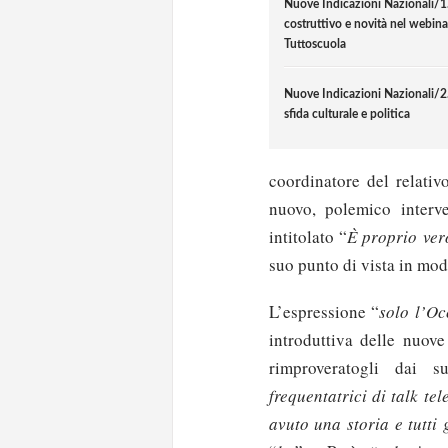
Nuove Indicazioni Nazionali/1
costruttivo e novità nel webina
Tuttoscuola
Nuove Indicazioni Nazionali/2
sfida culturale e politica
coordinatore del relativ
nuovo, polemico inter
intitolato “
È proprio ver
suo punto di vista in mod
L’espressione “
solo l’Oc
introduttiva delle nuove
rimproveratogli dai su
frequentatrici di talk te
avuto una storia e tutti g