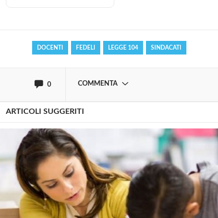
Effettua il
o
Login
Registrati
DOCENTI
FEDELI
LEGGE 104
SINDACATI
oppure accedi via
COMMENTA
0
ARTICOLI SUGGERITI