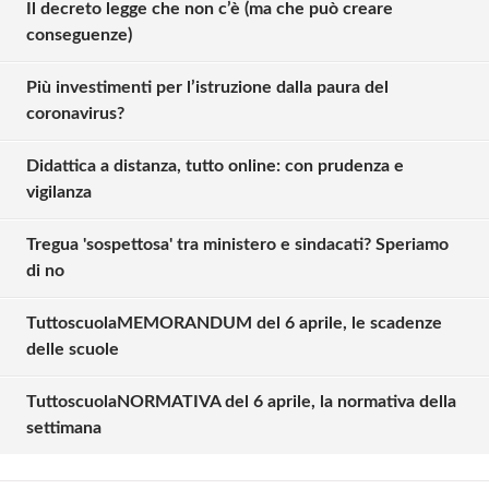
Il decreto legge che non c’è (ma che può creare
Solo gli utenti registrati possono
conseguenze)
commentare!
Più investimenti per l’istruzione dalla paura del
coronavirus?
Effettua il
o
Login
Registrati
Didattica a distanza, tutto online: con prudenza e
vigilanza
oppure accedi via
Tregua 'sospettosa' tra ministero e sindacati? Speriamo
di no
Daniele Gabbrielli
TuttoscuolaMEMORANDUM del 6 aprile, le scadenze
lunedì 06 aprile 2020
delle scuole
Non riaprire le scuole a settembre? Ma scherzate?
TuttoscuolaNORMATIVA del 6 aprile, la normativa della
Ma chi scrive si rende conto dei problemi delle
settimana
famiglie? Se gli altri lavoratori dovessero applicare
tutte le cautele per riprendere il lavoro, non ci