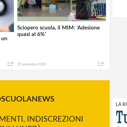
Sciopero scuola, il MIM: ‘Adesione
quasi al 6%’
a un
29 novembre 2024
OSCUOLANEWS
LA R
MENTI, INDISCREZIONI