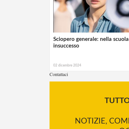
Sciopero generale: nella scuol
insuccesso
02 dicembre 2024
Contattaci
TUTT
NOTIZIE, COM