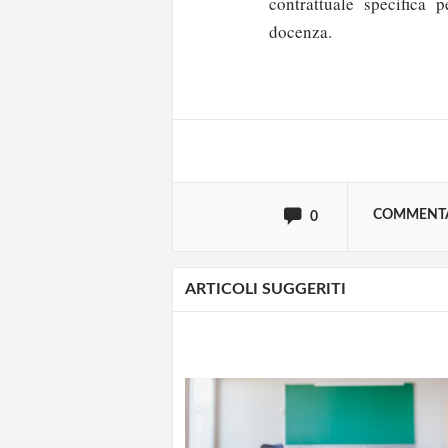
contrattuale specifica 
Solo gli utenti regi
docenza.
Effettua il
o
Login
oppure accedi via
COMMENT
0
ARTICOLI SUGGERITI