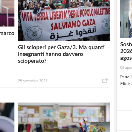
 marzo
Soste
Gli scioperi per Gaza/3. Ma quanti
2026
insegnanti hanno davvero
agos
scioperato?
06 ago
Parte 
29 settembre 2025
Minist