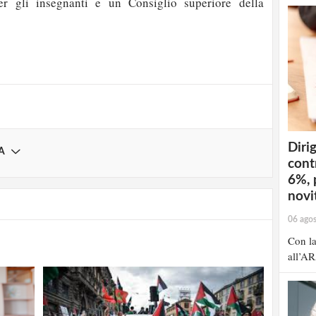
per gli insegnanti e un Consiglio superiore della
strati possono commentare!
Registrati
Dirig
A
cont
6%, 
novit
06 ago
Con la
all’AR