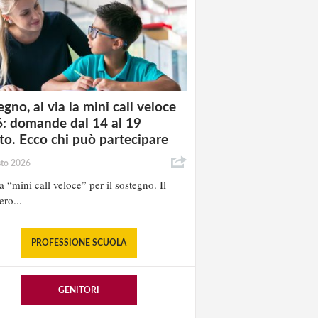
gno, al via la mini call veloce
: domande dal 14 al 19
to. Ecco chi può partecipare
sto 2026
la “mini call veloce” per il sostegno. Il
ero...
PROFESSIONE SCUOLA
GENITORI