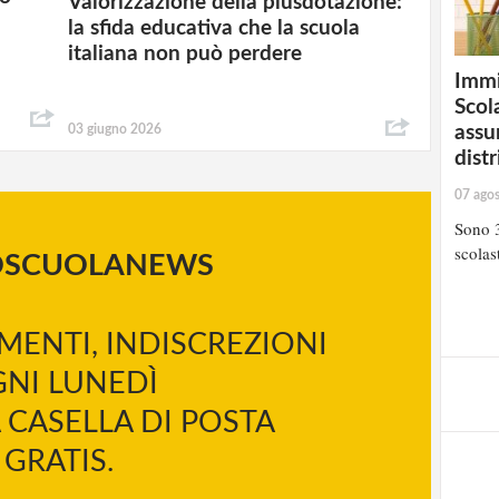
Valorizzazione della plusdotazione:
la sfida educativa che la scuola
italiana non può perdere
Immi
Scola
assu
03 giugno 2026
distr
07 ago
Sono 3
scolast
OSCUOLANEWS
MENTI, INDISCREZIONI
NI LUNEDÌ
 CASELLA DI POSTA
GRATIS.