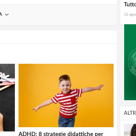
Tutt
A
16 ago
ALTR
ADHD: 8 strategie didattiche per