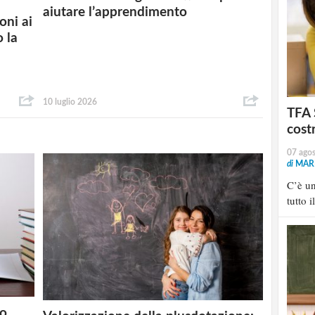
aiutare l’apprendimento
oni ai
o la
10 luglio 2026
TFA 
cost
07 ago
di
MARI
C’è u
tutto i
no