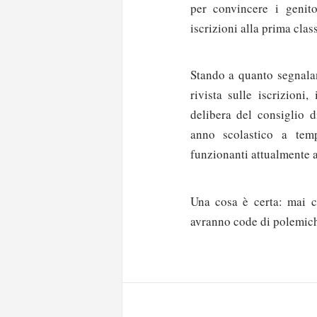
per convincere i genit
iscrizioni alla prima cla
Stando a quanto segnalan
rivista sulle iscrizioni
delibera del consiglio d
anno scolastico a temp
funzionanti attualmente a
Una cosa è certa: mai c
Solo gli utenti regi
avranno code di polemich
Effettua il
o
Login
oppure accedi via