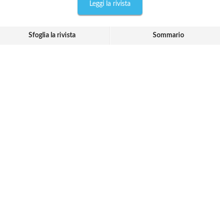
Leggi la rivista
Sfoglia la rivista
Sommario