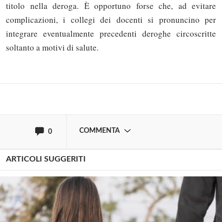
titolo nella deroga. È opportuno forse che, ad evitare
Solo gli utenti registrati possono
complicazioni, i collegi dei docenti si pronuncino per
commentare!
integrare eventualmente precedenti deroghe circoscritte
soltanto a motivi di salute.
Effettua il
o
Login
Registrati
oppure accedi via
COMMENTA
0
ARTICOLI SUGGERITI