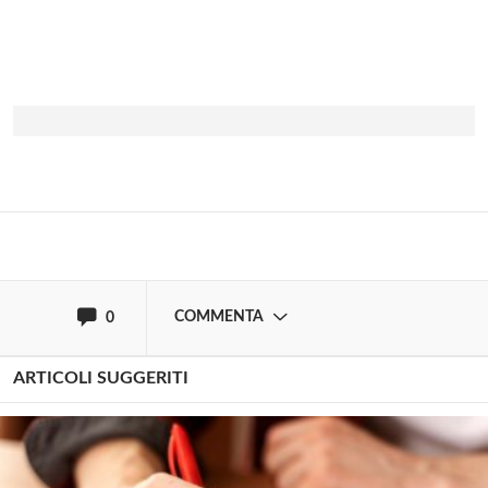
Solo gli utenti registrati possono
commentare!
Effettua il
o
Login
Registrati
oppure accedi via
COMMENTA
0
ARTICOLI SUGGERITI