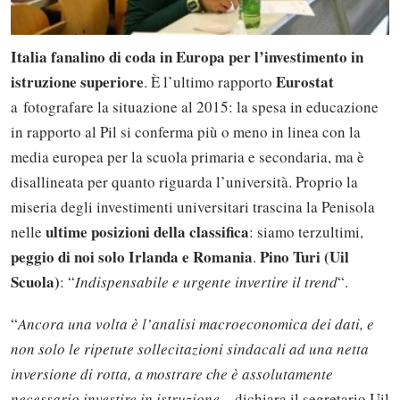
Italia fanalino di coda in Europa per l’investimento in
istruzione superiore
Eurostat
. È l’ultimo rapporto
a fotografare la situazione al 2015: la spesa in educazione
in rapporto al Pil si conferma più o meno in linea con la
media europea per la scuola primaria e secondaria, ma è
disallineata per quanto riguarda l’università. Proprio la
miseria degli investimenti universitari trascina la Penisola
ultime posizioni della classifica
nelle
: siamo terzultimi,
peggio di noi solo Irlanda e Romania
Pino Turi (Uil
.
Scuola)
: “
Indispensabile e urgente invertire il trend
“.
“
Ancora una volta è l’analisi macroeconomica dei dati, e
non solo le ripetute sollecitazioni sindacali ad una netta
inversione di rotta, a mostrare che è assolutamente
necessario investire in istruzione
– dichiara il segretario Uil