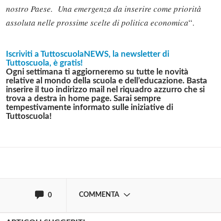
nostro Paese. Una emergenza da inserire come priorità
assoluta nelle prossime scelte di politica economica
“.
Iscriviti a TuttoscuolaNEWS, la newsletter di
Tuttoscuola, è gratis!
Ogni settimana ti aggiorneremo su tutte le novità
relative al mondo della scuola e dell’educazione. Basta
Solo gli utenti registrati possono
inserire il tuo indirizzo mail nel riquadro azzurro che si
commentare!
trova a destra in home page. Sarai sempre
tempestivamente informato sulle iniziative di
Tuttoscuola!
Effettua il
o
Login
Registrati
oppure accedi via
COMMENTA
0