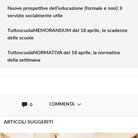
Nuove prospettive dell’educazione (formale e non): il
servizio socialmente utile
TuttoscuolaMEMORANDUM del 18 aprile, le scadenze
Solo gli utenti registrati possono
delle scuole
commentare!
TuttoscuolaNORMATIVA del 18 aprile, la normativa
della settimana
Effettua il
o
Login
Registrati
oppure accedi via
COMMENTA
0
ARTICOLI SUGGERITI