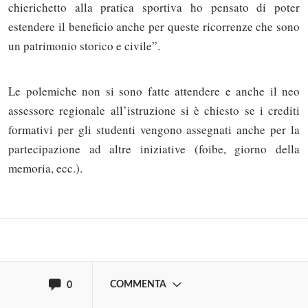
chierichetto alla pratica sportiva ho pensato di poter
estendere il beneficio anche per queste ricorrenze che sono
un patrimonio storico e civile”.
Le polemiche non si sono fatte attendere e anche il neo
assessore regionale all’istruzione si è chiesto se i crediti
Solo gli utenti registrati possono
formativi per gli studenti vengono assegnati anche per la
commentare!
partecipazione ad altre iniziative (foibe, giorno della
memoria, ecc.).
Effettua il
o
Login
Registrati
oppure accedi via
COMMENTA
0