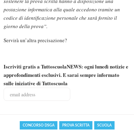
sostenere la prova scritta hanno a disposizione una
postazione informatica alla quale accedono tramite un
codice di identificazione personale che sarà fornito il
giorno della prova”.
Servirà un’altra precisazione?
Iscriviti gratis a TuttoscuolaNEWS: ogni lunedì notizie e
approfondimenti esclusivi. E sarai sempre informato
Solo gli utenti registrati possono
sulle iniziative di Tuttoscuola
commentare!
Effettua il
o
Login
Registrati
CONCORSO DSGA
PROVA SCRITTA
SCUOLA
oppure accedi via